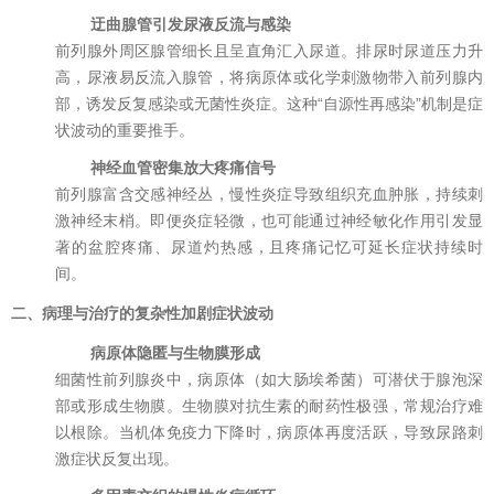
迂曲腺管引发尿液反流与感染
前列腺外周区腺管细长且呈直角汇入尿道。排尿时尿道压力升
高，尿液易反流入腺管，将病原体或化学刺激物带入前列腺内
部，诱发反复感染或无菌性炎症。这种“自源性再感染”机制是症
状波动的重要推手。
神经血管密集放大疼痛信号
前列腺富含交感神经丛，慢性炎症导致组织充血肿胀，持续刺
激神经末梢。即便炎症轻微，也可能通过神经敏化作用引发显
著的盆腔疼痛、尿道灼热感，且疼痛记忆可延长症状持续时
间。
二、病理与治疗的复杂性加剧症状波动
病原体隐匿与生物膜形成
细菌性前列腺炎中，病原体（如大肠埃希菌）可潜伏于腺泡深
部或形成生物膜。生物膜对抗生素的耐药性极强，常规治疗难
以根除。当机体免疫力下降时，病原体再度活跃，导致尿路刺
激症状反复出现。