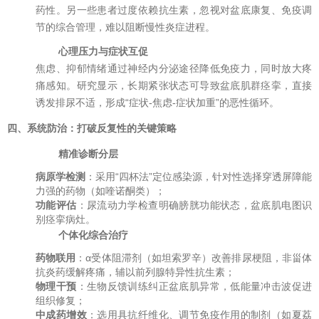
药性。另一些患者过度依赖抗生素，忽视对盆底康复、免疫调
节的综合管理，难以阻断慢性炎症进程。
心理压力与症状互促
焦虑、抑郁情绪通过神经内分泌途径降低免疫力，同时放大疼
痛感知。研究显示，长期紧张状态可导致盆底肌群痉挛，直接
诱发排尿不适，形成“症状-焦虑-症状加重”的恶性循环。
四、系统防治：打破反复性的关键策略
精准诊断分层
病原学检测
：采用“四杯法”定位感染源，针对性选择穿透屏障能
力强的药物（如喹诺酮类）；
功能评估
：尿流动力学检查明确膀胱功能状态，盆底肌电图识
别痉挛病灶。
个体化综合治疗
药物联用
：α受体阻滞剂（如坦索罗辛）改善排尿梗阻，非甾体
抗炎药缓解疼痛，辅以前列腺特异性抗生素；
物理干预
：生物反馈训练纠正盆底肌异常，低能量冲击波促进
组织修复；
中成药增效
：选用具抗纤维化、调节免疫作用的制剂（如夏荔