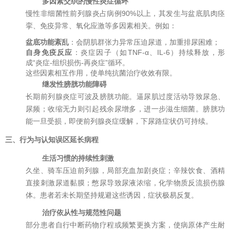
多因素交织的慢性炎症循环
慢性非细菌性前列腺炎占病例90%以上，其发生与盆底肌肉痉
挛、免疫异常、氧化应激等多因素相关。例如：
盆底功能紊乱
：会阴肌群张力异常压迫尿道，加重排尿困难；
自身免疫反应
：炎症因子（如TNF-α、IL-6）持续释放，形
成“炎症-组织损伤-再炎症”循环。
这些因素相互作用，使单纯抗菌治疗收效有限。
继发性膀胱功能障碍
长期前列腺炎症可波及膀胱功能。逼尿肌过度活动导致尿急、
尿频；收缩无力则引起残余尿增多，进一步滋生细菌。膀胱功
能一旦受损，即便前列腺炎症缓解，下尿路症状仍可持续。
三、行为与认知误区延长病程
生活习惯的持续性刺激
久坐、骑车压迫前列腺，局部充血加剧炎症；辛辣饮食、酒精
直接刺激尿道黏膜；憋尿导致尿液浓缩，化学物质反流损伤腺
体。患者若未长期坚持规避这些诱因，症状极易反复。
治疗依从性与规范性问题
部分患者自行中断药物疗程或频繁更换方案，使病原体产生耐