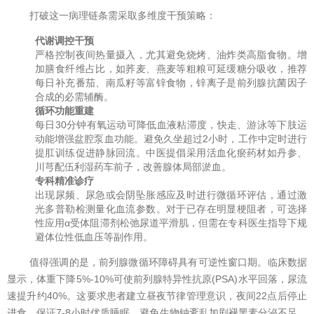
打破这一病理链条需采取多维度干预策略：
代谢调控干预
严格控制夜间热量摄入，尤其避免烧烤、油炸类高脂食物。增
加膳食纤维占比，如荞麦、燕麦等粗粮可延缓糖分吸收，推荐
每日补充番茄、南瓜籽等富锌食物，锌离子是前列腺抗菌因子
合成的必需辅酶。
循环功能重建
每日30分钟有氧运动可降低血液粘滞度，快走、游泳等下肢运
动能增强盆腔泵血功能。避免久坐超过2小时，工作中定时进行
提肛训练促进静脉回流。中医提倡采用活血化瘀药材如丹参、
川芎配伍利湿药车前子，改善腺体局部淤血。
专科精准诊疗
出现尿频、尿急或会阴坠胀感应及时进行微循环评估，通过激
光多普勒检测量化血流参数。对于已存在明显梗阻者，可选择
性应用α受体阻滞剂松弛尿道平滑肌，但需在专科医生指导下规
避体位性低血压等副作用。
值得强调的是，前列腺微循环障碍具有可逆性窗口期。临床数据
显示，体重下降5%-10%可使前列腺特异性抗原(PSA)水平回落，尿流
速提升约40%。这要求患者建立昼夜节律管理意识，夜间22点后停止
进食，保证7-8小时优质睡眠，避免生物钟紊乱加剧褪黑素分泌不足。