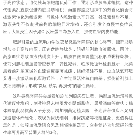
于高位状态，迫使胰岛细胞超负荷工作，逐渐形成胰岛素抵抗。这种
代谢紊乱直接促进内脏脂肪堆积，而腹部脂肪组织中的芳香化酶会将
雄激素转化为雌激素，导致体内雌激素水平升高、雄激素相对不足。
激素失衡不仅刺激前列腺细胞异常增殖，还会引发全身慢性炎症反
应，大量炎症因子如C-反应蛋白释放入血，损伤血管内皮功能。
肥胖引发的血流动力学改变是微循环障碍的核心环节。腹部脂肪
增加会升高腹内压，压迫盆腔静脉丛，阻碍前列腺血液回流。同时，
高脂血症导致血液粘稠度上升，脂质在微血管壁沉积形成粥样斑块，
使前列腺毛细血管管腔狭窄、弹性减弱。临床微循环检测显示，此类
患者前列腺区域的血流速度显著减缓，组织灌注不足。缺血缺氧环境
又进一步激活氧化应激通路，产生过量活性氧自由基，损伤前列腺上
皮细胞屏障，形成"炎症-缺氧-再损伤"的恶性循环。
这种微循环障碍会显着加剧前列腺病变进程。局部血流淤滞导致
代谢废物堆积，刺激神经末梢引发会阴部胀痛、尿后滴白等症状；腺
体缺氧削弱抗菌因子分泌，增加细菌定植风险；长期营养供应不足则
加速腺体纤维化，表现为尿线细弱、排尿踌躇等梗阻征象。更值得注
意的是，盆腔血流受阻会累及相邻性腺器官，合并勃起功能障碍的发
生率可升高至普通人群的3倍。