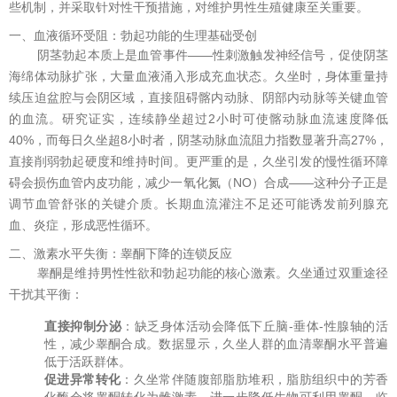
些机制，并采取针对性干预措施，对维护男性生殖健康至关重要。
一、血液循环受阻：勃起功能的生理基础受创
阴茎勃起本质上是血管事件——性刺激触发神经信号，促使阴茎
海绵体动脉扩张，大量血液涌入形成充血状态。久坐时，身体重量持
续压迫盆腔与会阴区域，直接阻碍髂内动脉、阴部内动脉等关键血管
的血流。研究证实，连续静坐超过2小时可使髂动脉血流速度降低
40%，而每日久坐超8小时者，阴茎动脉血流阻力指数显著升高27%，
直接削弱勃起硬度和维持时间。更严重的是，久坐引发的慢性循环障
碍会损伤血管内皮功能，减少一氧化氮（NO）合成——这种分子正是
调节血管舒张的关键介质。长期血流灌注不足还可能诱发前列腺充
血、炎症，形成恶性循环。
二、激素水平失衡：睾酮下降的连锁反应
睾酮是维持男性性欲和勃起功能的核心激素。久坐通过双重途径
干扰其平衡：
直接抑制分泌
：缺乏身体活动会降低下丘脑-垂体-性腺轴的活
性，减少睾酮合成。数据显示，久坐人群的血清睾酮水平普遍
低于活跃群体。
促进异常转化
：久坐常伴随腹部脂肪堆积，脂肪组织中的芳香
化酶会将睾酮转化为雌激素，进一步降低生物可利用睾酮。临