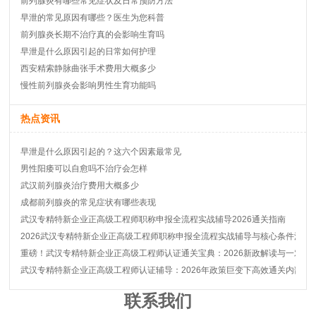
前列腺炎有哪些常见症状及日常预防方法
早泄的常见原因有哪些？医生为您科普
前列腺炎长期不治疗真的会影响生育吗
早泄是什么原因引起的日常如何护理
西安精索静脉曲张手术费用大概多少
慢性前列腺炎会影响男性生育功能吗
热点资讯
早泄是什么原因引起的？这六个因素最常见
男性阳痿可以自愈吗不治疗会怎样
武汉前列腺炎治疗费用大概多少
成都前列腺炎的常见症状有哪些表现
武汉专精特新企业正高级工程师职称申报全流程实战辅导2026通关指南
2026武汉专精特新企业正高级工程师职称申报全流程实战辅导与核心条件深度
重磅！武汉专精特新企业正高级工程师认证通关宝典：2026新政解读与一对一
武汉专精特新企业正高级工程师认证辅导：2026年政策巨变下高效通关内部秘
联系我们