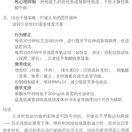
性心理抑制
：对性能力的担忧形成预期性焦虑，干扰大脑性唤
醒中枢。
五、综合干预策略：打破久坐的恶性循环
逆转久坐性ED需多维度方案：
行为矫正
每坐30分钟站立活动5分钟，进行髋关节拉伸或靠墙静蹲，促进
盆腔回流。
每周150分钟中等强度有氧运动（如快走、游泳）搭配抗阻训练
（深蹲、硬拉），后者提升睾酮效果显著。
营养优化
增加锌（牡蛎、牛肉）、维生素D3（日照或补充剂）、精氨酸
（坚果、鱼类）摄入，支持激素合成与血管功能。
控制精制碳水，维持BMI≤24，减少脂肪芳香化效应。
医学支持
睾酮水平持续低于300ng/dL者需内分泌评估。
盆底肌康复训练或低强度体外冲击波等物理治疗可作为辅助。
结语
久坐对勃起功能的影响是可防可控的。关键在于早期识别风险
——当出现勃起硬度下降、维持时间缩短或晨勃减少时，应评估日常
坐姿时长。通过科学运动打破静态生活方式，结合代谢管理及心理调