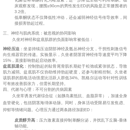
床观察发现，腰围≥90cm的男性发生ED的风险是正常腰围者的
3.2倍。
低睾酮状态不仅降低性冲动，还会减弱神经信号传导效率，间
接损害勃起过程。
三、神经与肌肉系统：被忽视的协同影响
久坐对神经和盆底肌群的负面影响常被低估：
神经压迫
：坐姿持续压迫阴部神经及骶丛神经分支，干扰性刺激信号
向生殖器官的传递。实验显示，久坐者阴茎背神经传导速度平均下降
15%，直接影响勃起启动效率。
盆底肌退化
：控制勃起的耻骨尾骨肌长期处于松弛或紧张状态，导致
肌力减弱。盆底肌不仅协助维持勃起硬度，还参与射精控制。久坐者
该肌群的肌电活动强度比活跃人群低34%。凯格尔运动等针对性训练
可有效改善肌张力，但需长期坚持。
四、代谢与心理：不可分割的共病因素
久坐常诱发代谢综合征（如胰岛素抵抗、血脂异常），加速全身
血管硬化，包括阴茎海绵体动脉。同时，身体活动受限易引发焦虑、
抑郁等情绪问题。心理压力通过两条路径加剧ED：
皮质醇升高
：压力激素直接抑制睾酮分泌，并扰乱下丘脑-垂体
轴功能。