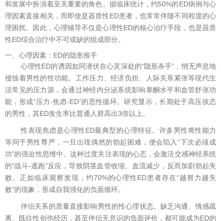
和发展中扮演着至关重要的角色。据临床统计，约50%的ED病例与心
理因素直接相关，而即使是器质性ED患者，也常常伴随不同程度的心
理困扰。因此，心理辅导不仅是心理性ED的核心治疗手段，也是器质
性ED综合治疗中不可或缺的组成部分。
一、心理因素：ED的隐形推手
心理性ED的诱因如同潜伏在心灵深处的“隐形杀手”，悄无声息地
侵蚀着男性的性功能。工作压力、经济负担、人际关系紧张等现代生
活常见的压力源，会通过神经内分泌系统影响睾酮水平和血管舒张功
能，形成“压力-焦虑-ED”的恶性循环。研究显示，长期处于高压状态
的男性，其ED发生率比普通人群高出3倍以上。
性表现焦虑是心理性ED最典型的心理特征。许多男性将性能力
等同于男性尊严，一旦出现偶然的勃起困难，便会陷入“下次必须成
功”的强迫性思维中。这种过度关注表现的心态，会激活交感神经系统
的“战斗-逃跑”反应，导致阴茎血管收缩、血流减少，反而加剧勃起失
败。正如临床观察发现，约70%的心理性ED患者存在“越努力越失
败”的现象，形成自我强化的负面循环。
伴侣关系的质量直接影响男性的性心理状态。缺乏沟通、情感疏
离、既往性创伤经历，甚至伴侣无意识的负面评价，都可能成为ED的