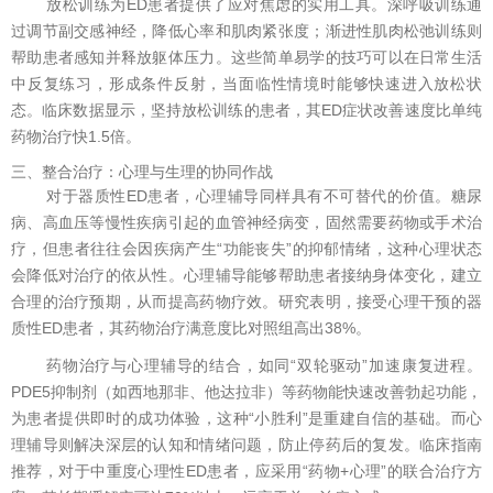
放松训练为ED患者提供了应对焦虑的实用工具。深呼吸训练通
过调节副交感神经，降低心率和肌肉紧张度；渐进性肌肉松弛训练则
帮助患者感知并释放躯体压力。这些简单易学的技巧可以在日常生活
中反复练习，形成条件反射，当面临性情境时能够快速进入放松状
态。临床数据显示，坚持放松训练的患者，其ED症状改善速度比单纯
药物治疗快1.5倍。
三、整合治疗：心理与生理的协同作战
对于器质性ED患者，心理辅导同样具有不可替代的价值。糖尿
病、高血压等慢性疾病引起的血管神经病变，固然需要药物或手术治
疗，但患者往往会因疾病产生“功能丧失”的抑郁情绪，这种心理状态
会降低对治疗的依从性。心理辅导能够帮助患者接纳身体变化，建立
合理的治疗预期，从而提高药物疗效。研究表明，接受心理干预的器
质性ED患者，其药物治疗满意度比对照组高出38%。
药物治疗与心理辅导的结合，如同“双轮驱动”加速康复进程。
PDE5抑制剂（如西地那非、他达拉非）等药物能快速改善勃起功能，
为患者提供即时的成功体验，这种“小胜利”是重建自信的基础。而心
理辅导则解决深层的认知和情绪问题，防止停药后的复发。临床指南
推荐，对于中重度心理性ED患者，应采用“药物+心理”的联合治疗方