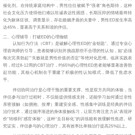
催化剂。在传统家庭结构中，男性往往被赋予“强者”角色期待，这种
社会文化压力使得他们难以坦诚表达性困惑，长期压抑的情绪最终转
化为躯体症状。调查显示，存在婚姻矛盾的夫妻中，男性ED发生率高
达45%，显著高于关系和谐的伴侣。
二、心理辅导：打破ED的心理枷锁
认知行为疗法（CBT）是破解心理性ED的“金钥匙”。通过专业心
理咨询师的引导，患者能够识别并挑战那些不合理的性认知，如“必须
每次完美勃起”“失败就是男性价值的否定”等绝对化思维。临床实践表
明，经过8-12周的CBT治疗，约65%的心理性ED患者能够显著改善勃
起功能，其核心机制在于重建了积极的性认知模式，降低了焦虑水
平。
伴侣协同治疗是心理干预的重要支撑。性是双方共同的体验，当
伴侣参与治疗过程时，不仅能提供情感支持，还能学习如何通过非性
亲密接触（如拥抱、按摩）重建安全感。性感集中训练是经典的伴侣
治疗技术，通过循序渐进的身体接触练习，让双方将注意力从“表现评
价”转移到“感官体验”，这种“去目标化”的训练能有效缓解性焦虑。研
究证实，伴侣参与的心理治疗，其有效率比单独治疗提高25%以上。