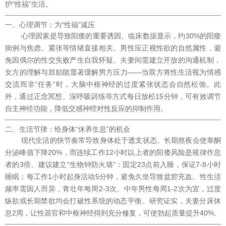
护“性福”生活。
一、心理调节：为“性福”减压
心理因素是导致阳痿的重要诱因。临床数据显示，约30%的阳痿
病例与焦虑、紧张等情绪直接相关。男性应正视性欲的自然属性，避
免因偶尔的性交失败产生自我怀疑。夫妻间需建立开放的沟通机制，
女方的理解与鼓励能显著缓解男方压力——当双方将性生活视为情感
交流而非“任务”时，大脑中枢神经的过度紧张状态会自然松弛。此
外，通过正念冥想、深呼吸训练等方式每日放松15分钟，可有效调节
自主神经功能，降低交感神经对性反应的抑制作用。
二、生活节律：给身体“休养生息”的机会
现代生活的快节奏常导致身体处于透支状态。长期熬夜会使睾酮
分泌峰值下降20%，而连续工作12小时以上者的阳痿风险是规律作息
者的3倍。建议建立“生物钟防火墙”：固定23点前入睡，保证7-8小时
睡眠；每工作1小时起身活动5分钟，避免久坐导致盆腔充血。性生活
频率需因人而异，青壮年每周2-3次、中年男性每周1-2次为宜，过度
纵欲或长期禁欲均会打破性系统的动态平衡。研究证实，夫妻分床休
息2周，让性器官和中枢神经得到充分修复，可使勃起质量提升40%。