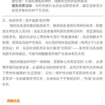
腰交替）可放松腰骶部神经，缓解性交时的肌肉紧张。
避免伤肾运动
：长时间骑行会压迫会阴部血管，建议选择宽大
坐垫并每40分钟下车活动。
五、疾病管理：筑牢健康“防护网”
慢性疾病是阳痿的隐形推手。糖尿病患者因外周神经病变，阳痿
发生率比常人高3倍；高血压患者服用利尿剂类降压药时，需监测勃起
功能变化。建议35岁以上男性每年进行“性健康体检”，包括睾酮水平
检测、阴茎血流超声等项目。当出现持续性勃起困难（每周少于1次满
意勃起）时，应及时就医而非自行服用“壮阳药”——某些非法添加西
地那非的保健品，可能与硝酸酯类药物产生致命相互作用。
预防阳痿如同呵护一株植物，需要耐心培育适宜的“土壤”。从调
整呼吸到改善饮食，从规律运动到情绪管理，这些日常细节共同构成
了男性性健康的“生态系统”。记住：维护性功能不是阶段性任务，而
是贯穿一生的健康管理艺术。当身体处于平衡状态时，“性福”会自然
生长。
易融信息