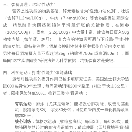
三、饮食调理：吃出“性动力”
营养是性功能的物质基础。锌元素被誉为“性活力催化剂”，牡蛎
（含锌71.2mg/100g）、牛肉（7.4mg/100g）等食物能促进睾酮合
成；精氨酸作为阴茎海绵体平滑肌舒张的关键物质，在海参
（10.9g/100g）、墨鱼（2.2g/100g）中含量丰富。建议每日摄入50g
动物内脏（如羊肾、鸡肝），其含有的性激素可调节下丘脑-垂体-性
腺轴功能。需特别注意：酒精会抑制性欲中枢并损伤血管内皮功能，
男性每日酒精摄入量不应超过25g（约啤酒750ml或白酒50ml）；而
民间“吃丝瓜致阳痿”等说法并无科学依据，均衡饮食才是关键。
四、科学运动：打造“性能力”体能基础
运动对性功能的提升作用已被多项研究证实。美国波士顿大学追
踪600名男性9年发现，每周运动消耗200卡路里（相当于快走3公里）
者，阳痿风险降低50%。推荐三类“护肾运动”：
有氧运动
：游泳（尤其是蛙泳）能增强心肺功能，改善阴茎血
流；慢跑每周3次、每次30分钟，可使血管内皮一氧化氮释放量
增加30%。
核心训练
：凯格尔运动（收缩盆底肌）每日3组、每组20次，能
增强阴茎勃起时的血液滞留能力；猫式伸展（四肢撑地弓背-塌