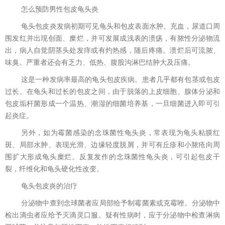
怎么预防男性包皮龟头炎
龟头包皮炎发病初期可见龟头和包皮表面水肿、充血，尿道口周
围发红并出现创面、糜烂，并可发展成浅表的溃疡，有脓性分泌物流
出，病人自觉阴茎头处发痒或有灼热感，随后疼痛。溃烂后可流脓、
味臭。严重者还会有乏力、低热、腹股沟淋巴结肿大及压痛。
这是一种发病率最高的龟头包皮疾病。患者几乎都有包茎或包皮
过长。在龟头和过长的包皮之间，由于脱落的上皮细胞、腺体分泌和
包皮垢杆菌形成一个温热、潮湿的细菌培养基，一旦细菌进入即可引
起炎症。
另外，如为霉菌感染的念珠菌性龟头炎，常表现为龟头粘膜红
斑、局部水肿、表现光滑、边缘轻度脱屑，并可有丘疹和小脓疮向周
围扩大形成龟头糜烂。反复发作的念珠菌性龟头炎，可引起包皮干
裂，纤维化和龟头硬化性改变。
龟头包皮炎的治疗
分泌物中查到念球菌者应局部给予制霉菌素或克霉唑。分泌物中
检出滴虫者应给予灭滴灵口服。疑有性病时，应于分泌物中检查淋病