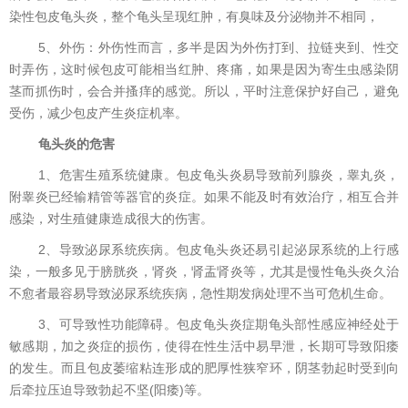
染性包皮龟头炎，整个龟头呈现红肿，有臭味及分泌物并不相同，
5、外伤：外伤性而言，多半是因为外伤打到、拉链夹到、性交
时弄伤，这时候包皮可能相当红肿、疼痛，如果是因为寄生虫感染阴
茎而抓伤时，会合并搔痒的感觉。所以，平时注意保护好自己，避免
受伤，减少包皮产生炎症机率。
龟头炎的危害
1、危害生殖系统健康。包皮龟头炎易导致前列腺炎，睾丸炎，
附睾炎已经输精管等器官的炎症。如果不能及时有效治疗，相互合并
感染，对生殖健康造成很大的伤害。
2、导致泌尿系统疾病。包皮龟头炎还易引起泌尿系统的上行感
染，一般多见于膀胱炎，肾炎，肾盂肾炎等，尤其是慢性龟头炎久治
不愈者最容易导致泌尿系统疾病，急性期发病处理不当可危机生命。
3、可导致性功能障碍。包皮龟头炎症期龟头部性感应神经处于
敏感期，加之炎症的损伤，使得在性生活中易早泄，长期可导致阳痿
的发生。而且包皮萎缩粘连形成的肥厚性狭窄环，阴茎勃起时受到向
后牵拉压迫导致勃起不坚(阳痿)等。