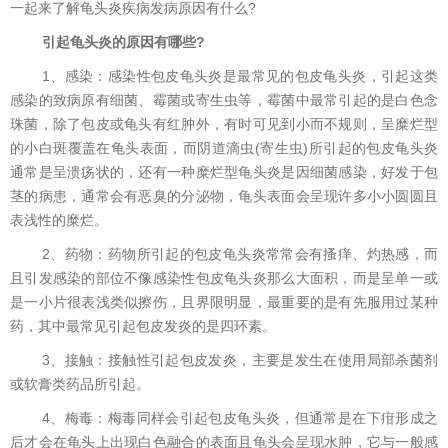
一起来了解龟头炎疾病发病原因有什么?
引起龟头炎的原因有哪些?
1、感染：感染性包皮龟头炎是最常见的包皮龟头炎，引起这类
感染的致病原有细菌、霉菌或寄生虫等，霉菌中最常引起的是白色念
珠菌，除了包皮或龟头有红肿外，有时可见到小而不规则，呈糜烂型
的小白斑覆盖在龟头表面，而阴道滴虫(寄生虫)所引起的包皮龟头炎
通常是呈溃疡状的，还有一种糜烂型龟头炎是因细菌感染，好发于包
茎的病患，通常会有恶臭的分泌物，龟头表面会呈现许多小小圆圆且
表浅性的糜烂。
2、药物：药物所引起的包皮龟头炎常常会有搔痒、灼热感，而
且引发感染的部位不像感染性包皮龟头炎那么大面积，而是呈单一或
是一小片很表浅类似擦伤，且界限明显，最重要的是有先服用过某种
药，其中最常见引起包皮发炎的是四环素。
3、接触：接触性引起包皮发炎，主要是发生在使用局部杀菌剂
或软膏类药品所引起。
4、梅毒：梅毒同样会引起包皮龟头炎，但通常是在下疳形成之
后才会在龟头上出现白色融合的表面且龟头会呈现水肿，它与一般感