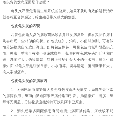
龟头炎的发病原因是什么呢？
龟头炎严重危害着生殖系统的健康，如果不及时有效的进行治疗
就会相互合并感染，给生殖器带来很大的危害。
包皮龟头炎的表现
尽管包皮龟头炎的病原菌比较多并且发病复杂，但在实际临床中
均会出现一些相似的病状。如包皮红肿、灼痛、小便时加剧、可有脓
性分泌物质自包皮口流出。如将包皮翻转，可见包皮内板和阴茎头充
血、肿胀、重者可有浅小溃疡或糜烂，表现有脓液;或龟头起丘疹和红
斑，渐渐扩大，边缘清楚，红斑上可见针头大小的小水疱，最后生成
糜烂面;或龟头部起红斑丘疹、小水疱等。境界清楚、范围渐渐扩大，
病人常感瘙痒。
包皮龟头炎的发病原因
1、阿米巴原虫感染病人多先有包皮龟头炎病变，局部失去正常
的屏障作用，继而由肠道阿米巴病传染而引发。局部糜烂、溃疡、组
织坏死明显，分泌物质直接涂片可找到阿米巴原虫。
2、滴虫感染多因配偶患有阴道滴虫病而被传染。症状较不明