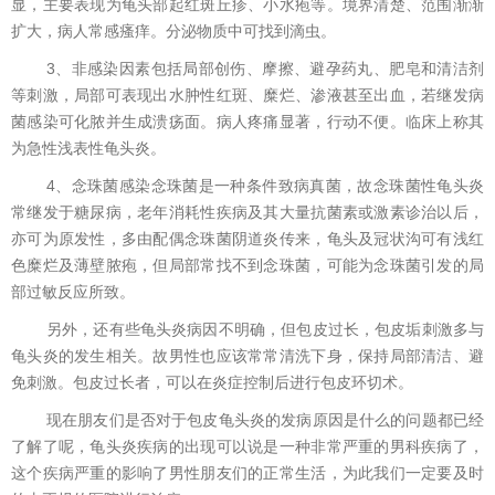
显，主要表现为龟头部起红斑丘疹、小水疱等。境界清楚、范围渐渐
扩大，病人常感瘙痒。分泌物质中可找到滴虫。
3、非感染因素包括局部创伤、摩擦、避孕药丸、肥皂和清洁剂
等刺激，局部可表现出水肿性红斑、糜烂、渗液甚至出血，若继发病
菌感染可化脓并生成溃疡面。病人疼痛显著，行动不便。临床上称其
为急性浅表性龟头炎。
4、念珠菌感染念珠菌是一种条件致病真菌，故念珠菌性龟头炎
常继发于糖尿病，老年消耗性疾病及其大量抗菌素或激素诊治以后，
亦可为原发性，多由配偶念珠菌阴道炎传来，龟头及冠状沟可有浅红
色糜烂及薄壁脓疱，但局部常找不到念珠菌，可能为念珠菌引发的局
部过敏反应所致。
另外，还有些龟头炎病因不明确，但包皮过长，包皮垢刺激多与
龟头炎的发生相关。故男性也应该常常清洗下身，保持局部清洁、避
免刺激。包皮过长者，可以在炎症控制后进行包皮环切术。
现在朋友们是否对于包皮龟头炎的发病原因是什么的问题都已经
了解了呢，龟头炎疾病的出现可以说是一种非常严重的男科疾病了，
这个疾病严重的影响了男性朋友们的正常生活，为此我们一定要及时