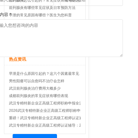
前列腺炎怎么引起的？常见症状表现与规范治疗方法科普
前列腺炎有哪些常见症状及日常预防方法
内容 *
早泄的常见原因有哪些？医生为您科普
前列腺炎长期不治疗真的会影响生育吗
早泄是什么原因引起的日常如何护理
西安精索静脉曲张手术费用大概多少
慢性前列腺炎会影响男性生育功能吗
热点资讯
早泄是什么原因引起的？这六个因素最常见
男性阳痿可以自愈吗不治疗会怎样
武汉前列腺炎治疗费用大概多少
成都前列腺炎的常见症状有哪些表现
武汉专精特新企业正高级工程师职称申报全流程实战辅导2026通关指南
2026武汉专精特新企业正高级工程师职称申报全流程实战辅导与核心条件深度
重磅！武汉专精特新企业正高级工程师认证通关宝典：2026新政解读与一对一
武汉专精特新企业正高级工程师认证辅导：2026年政策巨变下高效通关内部秘