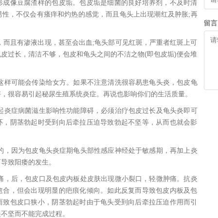
形成像豆腐渣样的包皮垢。包皮垢是细菌的良好培养剂，不及时清
男性，不仅会有瘙痒和灼热的感觉，而且龟头上出现潮红及肿胀;再
留言
，而且有渗液出现，甚至会出血;龟头部可见红斑，严重者红斑上可
皮过长，清洁不够，包皮和龟头之间的不洁之物(即包皮垢)便会堆
。
这样可能会传染给女方。如果不注意清洗很容易患龟头炎，包皮龟
好，很容易引起秘尿生殖系统炎症。再说也影响你们的生活质量。
起炎症病菌滋生影响性功能障碍，必须治疗包皮过长及龟头炎即可
环，阴茎勃起时受到向后牵拉压迫导致勃起不坚等，从而也就会影
的，因为包皮龟头炎症期龟头部性感应神经处于敏感期，再加上炎
可导致阳痿的发生。
痛，后，包皮口及包皮内板处皮肤出现微小裂口，轻微肿痛。抗炎
愈合，但会出现明显的疤痕化倾向。如此反复而导致包皮内板及包
而致包皮口狭小，阴茎勃起时由于龟头受到向后牵拉压迫作用而引
起不坚而不能完成过程。