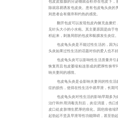
包皮皮脂腺的分泌物就会积存在包皮下，
除就容易诱发包皮炎。患有包皮龟头炎的
则患者会有瘙痒和灼热的感觉。
翻开包皮可以发现包皮内侧充血糜烂
见针头大小的小水疱。其主要原因是由于包
积起来，刺激局部的包皮和黏膜发生炎症
包皮龟头炎是不能过性生活的，因为
头炎如果过性生活的话题对你的爱人也不
包皮龟头炎可以影响性生活质量并引
恢复而且包皮萎缩粘连形成的肥厚性狭窄
响夫妻间的感情。
包皮龟头炎是会影响夫妻间的性生活
症的损伤，使得在性生活中易早泄，长期
包皮龟头炎对性生活的影响早期多为
治疗和外用消毒洗剂后，炎症消退，伤口
皮口处皮肤增生肥厚疤痕化。因疤痕收缩
起勃起不坚及早泄等性功能障碍，甚至勃