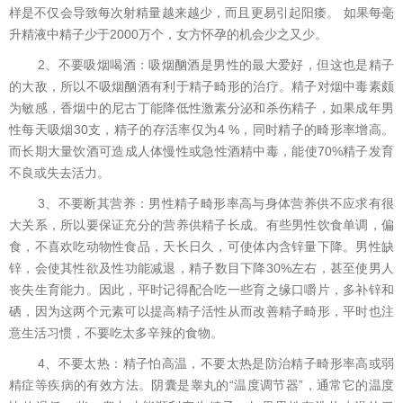
样是不仅会导致每次射精量越来越少，而且更易引起阳痿。 如果每毫
升精液中精子少于2000万个，女方怀孕的机会少之又少。
2、不要吸烟喝酒：吸烟酗酒是男性的最大爱好，但这也是精子
的大敌，所以不吸烟酗酒有利于精子畸形的治疗。精子对烟中毒素颇
为敏感，香烟中的尼古丁能降低性激素分泌和杀伤精子，如果成年男
性每天吸烟30支，精子的存活率仅为4 %，同时精子的畸形率增高。
而长期大量饮酒可造成人体慢性或急性酒精中毒，能使70%精子发育
不良或失去活力。
3、不要断其营养：男性精子畸形率高与身体营养供不应求有很
大关系，所以要保证充分的营养供精子长成。有些男性饮食单调，偏
食，不喜欢吃动物性食品，天长日久，可使体内含锌量下降。男性缺
锌，会使其性欲及性功能减退，精子数目下降30%左右，甚至使男人
丧失生育能力。因此，平时记得配合吃一些育之缘口嚼片，多补锌和
硒，因为这两个元素可以提高精子活性从而改善精子畸形，平时也注
意生活习惯，不要吃太多辛辣的食物。
4、不要太热：精子怕高温，不要太热是防治精子畸形率高或弱
精症等疾病的有效方法。阴囊是睾丸的“温度调节器”，通常它的温度