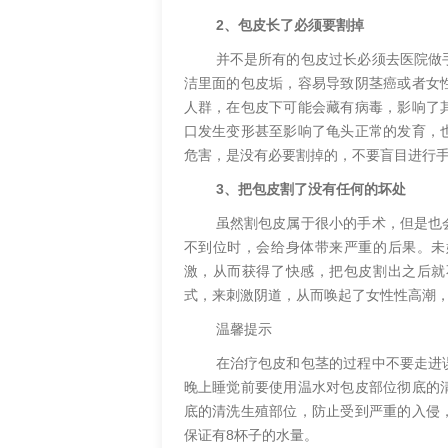
2、包皮长了必须要割掉
并不是所有的包皮过长必须去医院做
洁里面的包皮垢，容易导致阴茎癌或者女
人群，在包皮下可能会藏有病毒，影响了
口发生变形甚至影响了龟头正常的发育，
危害，是没有必要割掉的，不要盲目进行
3、把包皮割了没有任何的坏处
虽然割包皮属于很小的手术，但是也
不到位时，会给身体带来严重的后果。未
激，从而获得了快感，把包皮割出之后就
式，来刺激阴道，从而唤起了女性性高潮
温馨提示
在治疗包皮和包茎的过程中不要走进
晚上睡觉前要使用温水对包皮部位彻底的
底的清洗生殖部位，防止受到严重的入侵
保证有8杯子的水量。