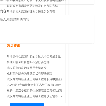
前列腺炎怎么引起的？常见症状表现与规范治疗方法科普
前列腺炎有哪些常见症状及日常预防方法
内容 *
早泄的常见原因有哪些？医生为您科普
前列腺炎长期不治疗真的会影响生育吗
早泄是什么原因引起的日常如何护理
西安精索静脉曲张手术费用大概多少
慢性前列腺炎会影响男性生育功能吗
热点资讯
早泄是什么原因引起的？这六个因素最常见
男性阳痿可以自愈吗不治疗会怎样
武汉前列腺炎治疗费用大概多少
成都前列腺炎的常见症状有哪些表现
武汉专精特新企业正高级工程师职称申报全流程实战辅导2026通关指南
2026武汉专精特新企业正高级工程师职称申报全流程实战辅导与核心条件深度
重磅！武汉专精特新企业正高级工程师认证通关宝典：2026新政解读与一对一
武汉专精特新企业正高级工程师认证辅导：2026年政策巨变下高效通关内部秘