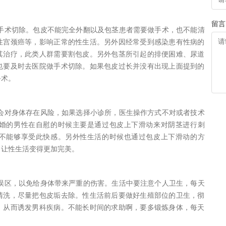
留言
手术切除。包皮不能完全外翻以及包茎患者需要做手术，也不能清
性宫颈癌等，影响正常的性生活。另外因经常受到感染患有性病的
其治疗，此类人群需要割包皮。另外包茎所引起的排便困难、尿道
也要及时去医院做手术切除。如果包皮过长并没有出现上面提到的
手术。
会对身体存在风险，如果选择小诊所，医生操作方式不对或者技术
婚的男性在自慰的时候主要是通过包皮上下滑动来对阴茎进行刺
不能够享受此快感。另外性生活的时候也通过包皮上下滑动的方
，让性生活变得更加完美。
误区，以免给身体带来严重的伤害。生活中要注意个人卫生，每天
清洗，尽量把包皮垢去除。性生活前后要做好生殖部位的卫生，彻
，从而诱发男科疾病。不能长时间的求助啊，要多锻炼身体，每天